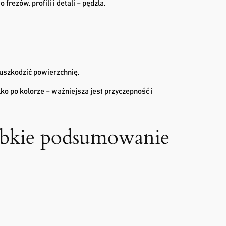
ezów, profili i detali – pędzla.
 uszkodzić powierzchnię.
ko po kolorze – ważniejsza jest przyczepność i
ybkie podsumowanie