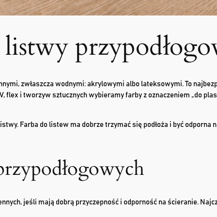
listwy przypodłogo
ymi, zwłaszcza wodnymi: akrylowymi albo lateksowymi. To najbezpi
PCV, flex i tworzyw sztucznych wybieramy farby z oznaczeniem „do pl
istwy. Farba do listew ma dobrze trzymać się podłoża i być odporna n
w przypodłogowych
nych, jeśli mają dobrą przyczepność i odporność na ścieranie. Najc