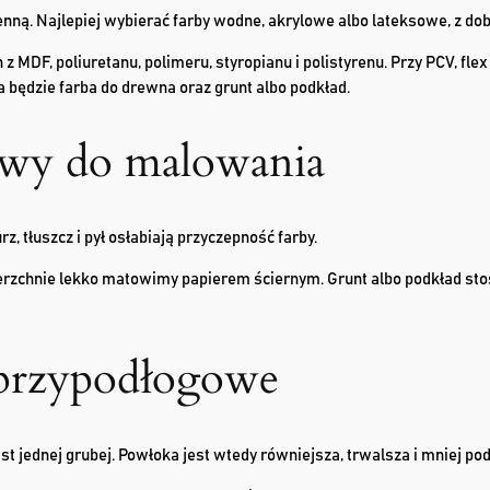
ną. Najlepiej wybierać farby wodne, akrylowe albo lateksowe, z dob
 z MDF, poliuretanu, polimeru, styropianu i polistyrenu. Przy PCV, f
 będzie farba do drewna oraz grunt albo podkład.
stwy do malowania
 tłuszcz i pył osłabiają przyczepność farby.
erzchnie lekko matowimy papierem ściernym. Grunt albo podkład sto
 przypodłogowe
t jednej grubej. Powłoka jest wtedy równiejsza, trwalsza i mniej pod