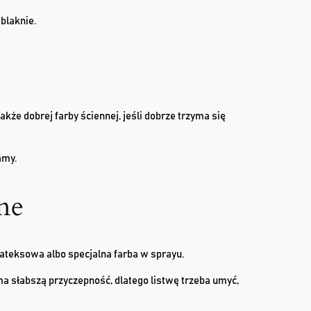
blaknie.
że dobrej farby ściennej, jeśli dobrze trzyma się
amy.
ne
lateksowa albo specjalna farba w sprayu.
ma słabszą przyczepność, dlatego listwę trzeba umyć,