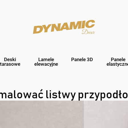
Deski
Lamele
Panele 3D
Panele
tarasowe
elewacyjne
elastyczn
malować listwy przypodł