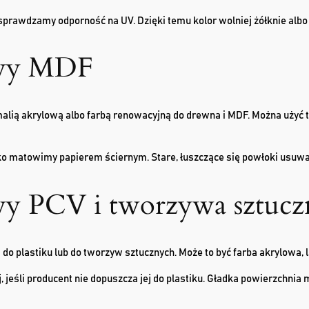
sprawdzamy odporność na UV. Dzięki temu kolor wolniej żółknie albo 
twy MDF
ią akrylową albo farbą renowacyjną do drewna i MDF. Można użyć tak
o matowimy papierem ściernym. Stare, łuszczące się powłoki usuw
wy PCV i tworzywa sztucz
 do plastiku lub do tworzyw sztucznych. Może to być farba akrylowa, 
 jeśli producent nie dopuszcza jej do plastiku. Gładka powierzchnia 