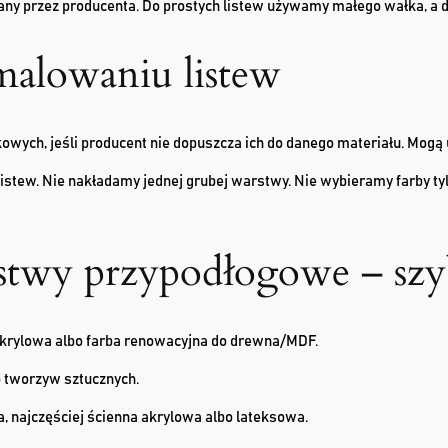
przez producenta. Do prostych listew używamy małego wałka, a do fr
malowaniu listew
owych, jeśli producent nie dopuszcza ich do danego materiału. Mogą
listew. Nie nakładamy jednej grubej warstwy. Nie wybieramy farby tyl
stwy przypodłogowe – sz
akrylowa albo farba renowacyjna do drewna/MDF.
do tworzyw sztucznych.
na, najczęściej ścienna akrylowa albo lateksowa.