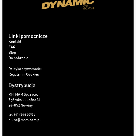
Linki pomocnicze
Kontakt
FAQ
Blog
Do pobrania
Polityka prywatności
Regulamin Cookies
Dystrybucja
P.H. MAM Sp. z o.o.
Zgórsko ul.Leśna 31
26-052 Nowiny
tel: (41) 346 53 05
biuro@mam.com.pl