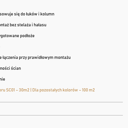
asowuje się do łuków i kolumn
ntaż bez stelaża i hałasu
zygotowane podłoże
e
ne łączenia przy prawidłowym montażu
ności ścian
nie
oru SC01 – 30m2 | Dla pozostałych kolorów – 100 m2