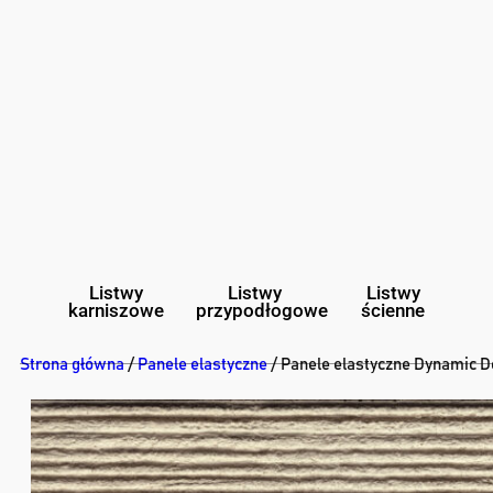
Listwy
Listwy
Listwy
karniszowe
przypodłogowe
ścienne
Strona główna
/
Panele elastyczne
/ Panele elastyczne Dynamic D