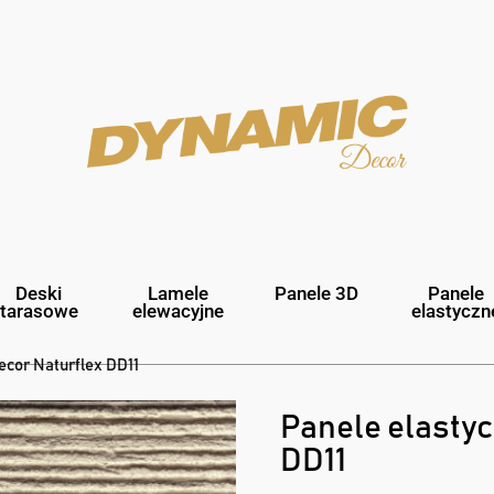
Deski
Lamele
Panele 3D
Panele
tarasowe
elewacyjne
elastyczn
ecor Naturflex DD11
Panele elasty
DD11